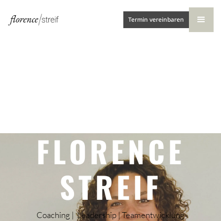
Termin vereinbaren
FLORENCE
STREIF
Coaching | Leadership | Teamentwicklung